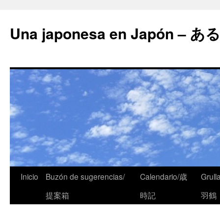
Una japonesa en Japón
Inicio
Buzón de sugerencias/
Calendario/歳
Grull
提案箱
時記
羽鶴