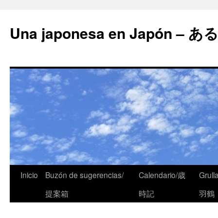
Una japonesa en Japón
Inicio
Buzón de sugerencias/
Calendario/歳
Grull
提案箱
時記
羽鶴