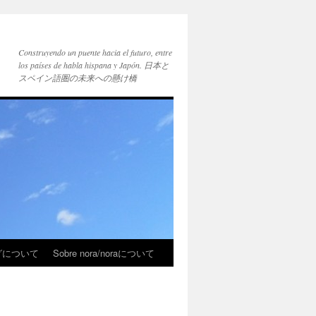
Construyendo un puente hacia el futuro, entre
los países de habla hispana y Japón. 日本と
スペイン語圏の未来への懸け橋
ブログについて
Sobre nora/noraについて