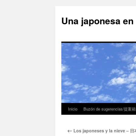
Una japonesa
Inicio
Buzón de sugerencias/提案箱
←
Los japoneses y la nieve 