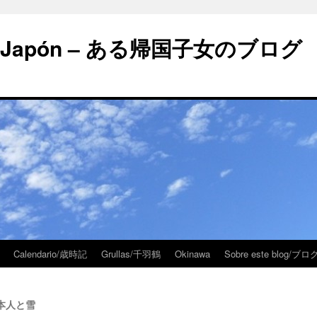
 en Japón – ある帰国子女のブログ
Calendario/歳時記
Grullas/千羽鶴
Okinawa
Sobre este blog/
– 日本人と雪