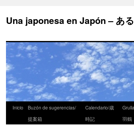
Una japonesa en Japón
Inicio
Buzón de sugerencias/
Calendario/歳
Grull
提案箱
時記
羽鶴