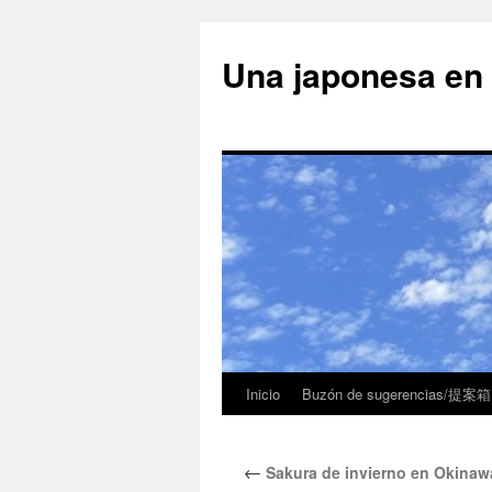
Una japonesa
Inicio
Buzón de sugerencias/提案箱
←
Sakura de invierno en O