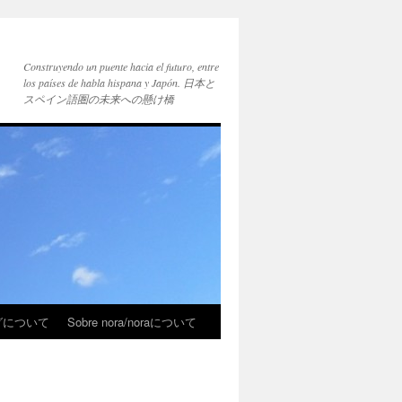
Construyendo un puente hacia el futuro, entre
los países de habla hispana y Japón. 日本と
スペイン語圏の未来への懸け橋
ブログについて
Sobre nora/noraについて