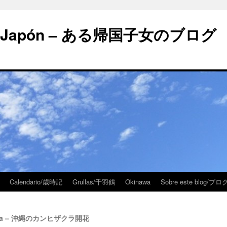
 en Japón – ある帰国子女のブログ
Calendario/歳時記
Grullas/千羽鶴
Okinawa
Sobre este blog/
kinawa – 沖縄のカンヒザクラ開花