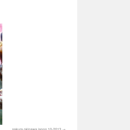
sakura okinawa japon 10-2013