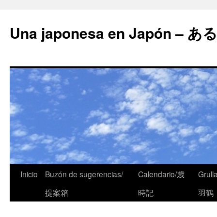
Una japonesa en Japón
Inicio
Buzón de sugerencias/
Calendario/歳
Grull
提案箱
時記
羽鶴