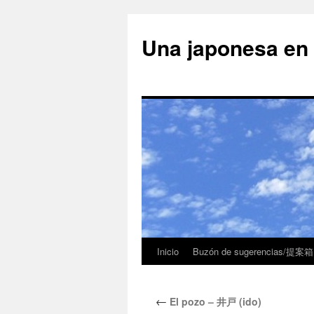
Una japonesa
Inicio
Buzón de sugerencias/提案箱
←
El pozo – 井戸 (ido)