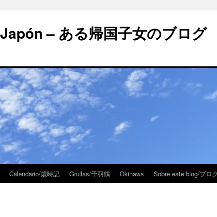
 en Japón – ある帰国子女のブログ
Calendario/歳時記
Grullas/千羽鶴
Okinawa
Sobre este blog/