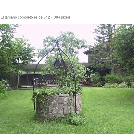
El tamaño completo es de
512 × 384
pixels