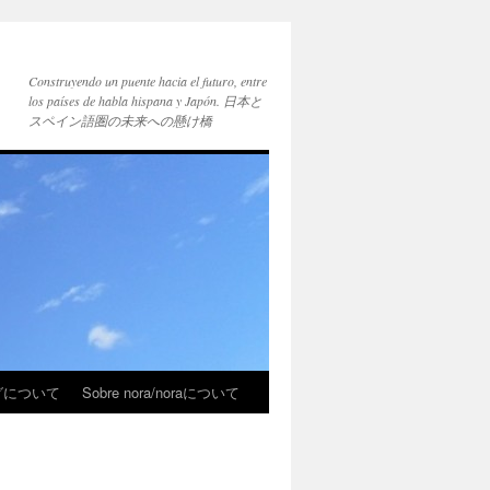
Construyendo un puente hacia el futuro, entre
los países de habla hispana y Japón. 日本と
スペイン語圏の未来への懸け橋
ブログについて
Sobre nora/noraについて