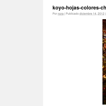
koyo-hojas-colores-c
Por
nora
|
Publicado
diciembre 14, 2012
|