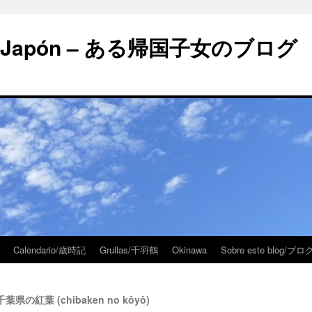
 en Japón – ある帰国子女のブログ
Calendario/歳時記
Grullas/千羽鶴
Okinawa
Sobre este blog/
– 千葉県の紅葉 (chibaken no kôyô)