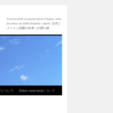
Construyendo un puente hacia el futuro, entre
los países de habla hispana y Japón. 日本と
スペイン語圏の未来への懸け橋
ブログについて
Sobre nora/noraについて