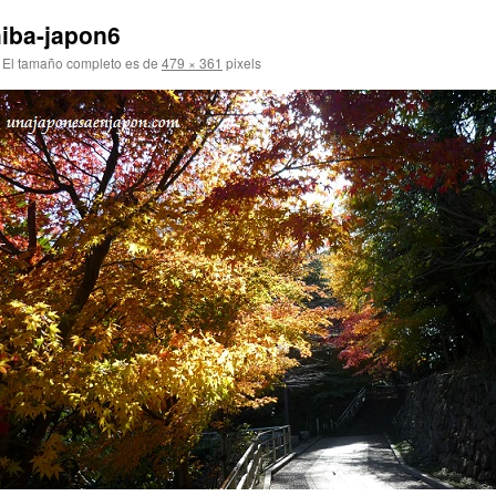
hiba-japon6
El tamaño completo es de
479 × 361
pixels