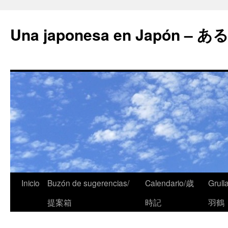
Una japonesa en Japón
Inicio
Buzón de sugerencias/
Calendario/歳
Grull
提案箱
時記
羽鶴