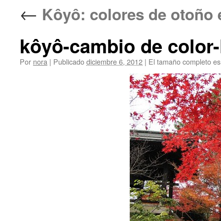
←
Kôyô: colores de ot
kôyô-cambio de color-
Por
nora
|
Publicado
diciembre 6, 2012
|
El tamaño completo e