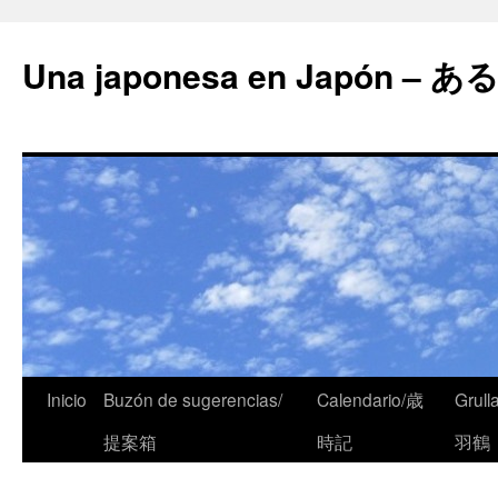
Una japonesa en Japón
Inicio
Buzón de sugerencias/
Calendario/歳
Grull
提案箱
時記
羽鶴