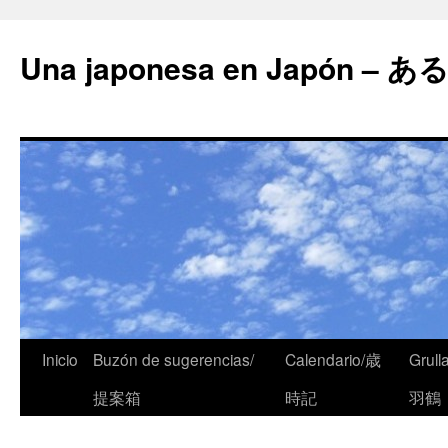
Una japonesa en Japón
Inicio
Buzón de sugerencias/
Calendario/歳
Grull
提案箱
時記
羽鶴