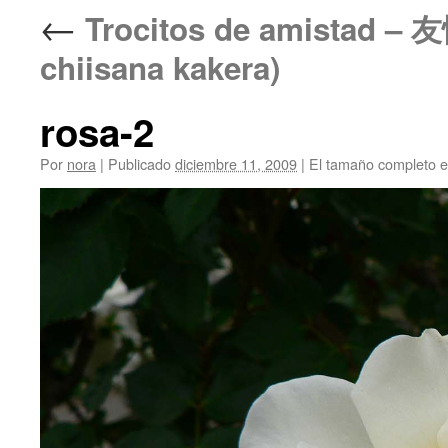
←
Trocitos de amistad
chiisana kakera)
rosa-2
Por
nora
|
Publicado
diciembre 11, 2009
|
El tamaño completo 