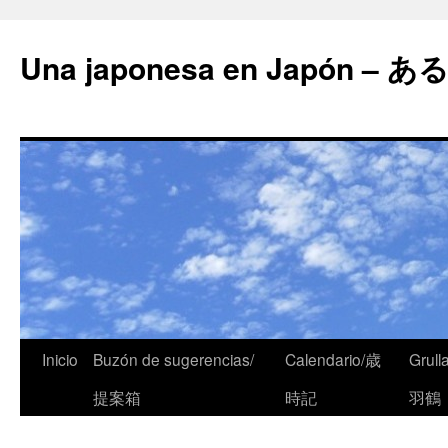
Una japonesa en Japón
Inicio
Buzón de sugerencias/
Calendario/歳
Grull
提案箱
時記
羽鶴