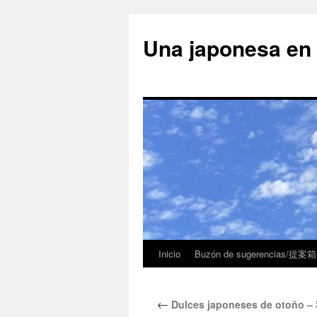
Una japonesa
Inicio
Buzón de sugerencias/提案箱
←
Dulces japoneses de otoñ