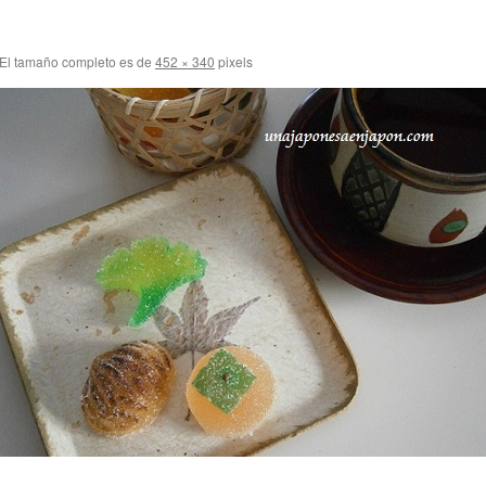
El tamaño completo es de
452 × 340
pixels