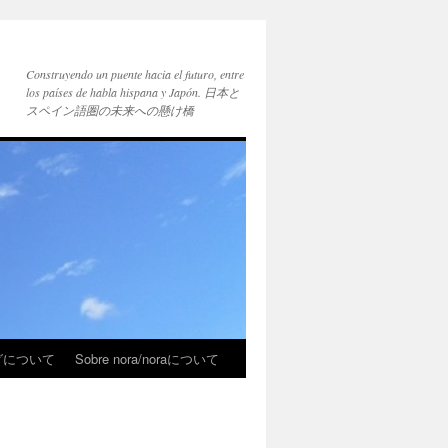
Construyendo un puente hacia el futuro, entre
los países de habla hispana y Japón. 日本と
スペイン語圏の未来への懸け橋
ブログについて
Sobre nora/noraについて