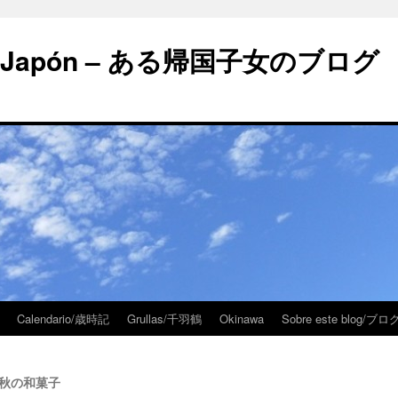
 en Japón – ある帰国子女のブログ
Calendario/歳時記
Grullas/千羽鶴
Okinawa
Sobre este blog/
o – 秋の和菓子