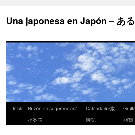
Una japonesa en Japón
Inicio
Buzón de sugerencias/
Calendario/歳
Grull
提案箱
時記
羽鶴