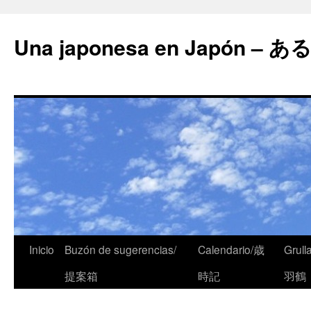
Una japonesa en Japón
Inicio
Buzón de sugerencias/
Calendario/歳
Grull
提案箱
時記
羽鶴