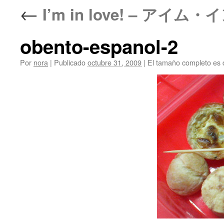
←
I’m in love! – アイ
obento-espanol-2
Por
nora
|
Publicado
octubre 31, 2009
|
El tamaño completo es