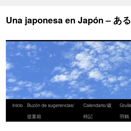
Una japonesa en Japón
Inicio
Buzón de sugerencias/
Calendario/歳
Grull
提案箱
時記
羽鶴