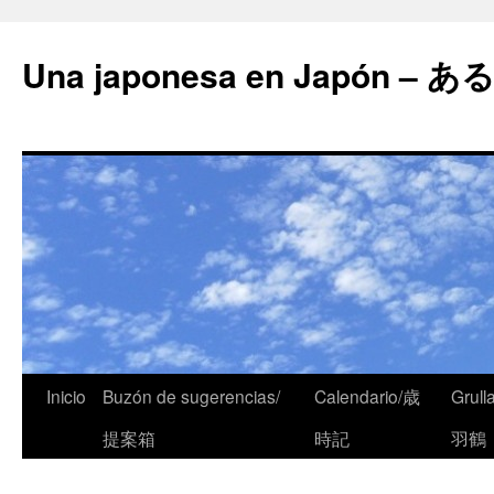
Una japonesa en Japón
Inicio
Buzón de sugerencias/
Calendario/歳
Grull
提案箱
時記
羽鶴