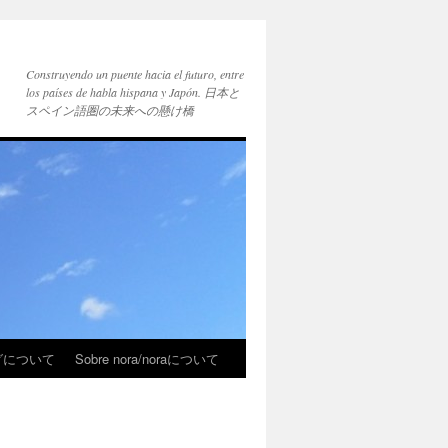
Construyendo un puente hacia el futuro, entre
los países de habla hispana y Japón. 日本と
スペイン語圏の未来への懸け橋
ブログについて
Sobre nora/noraについて