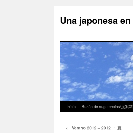
Una japonesa
Inicio
Buzón de sugerencias/提案箱
←
Verano 2012 – 2012 ・ 夏