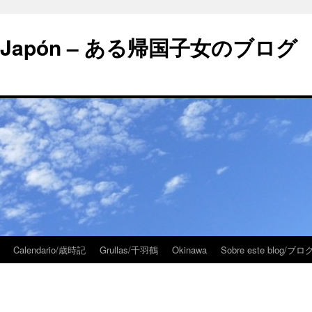
 en Japón – ある帰国子女のブログ
Calendario/歳時記
Grullas/千羽鶴
Okinawa
Sobre este blog/