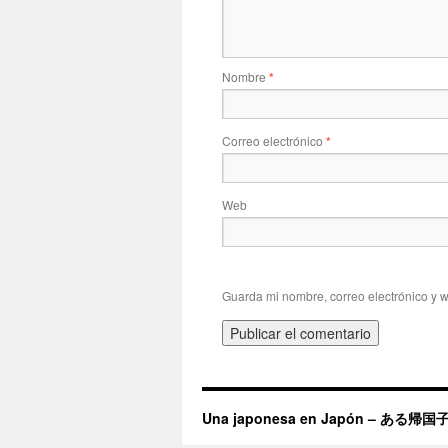
Nombre
*
Correo electrónico
*
Web
Guarda mi nombre, correo electrónico y 
Una japonesa en Japón – ある