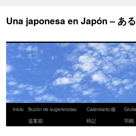
Una japonesa en Japón
Inicio
Buzón de sugerencias/
Calendario/歳
Grull
提案箱
時記
羽鶴