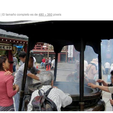
|
El tamaño completo es de
480 × 360
pixels