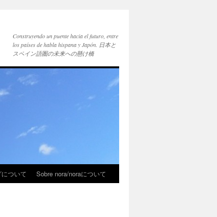
Construyendo un puente hacia el futuro, entre
los países de habla hispana y Japón. 日本と
スペイン語圏の未来への懸け橋
ブログについて
Sobre nora/noraについて