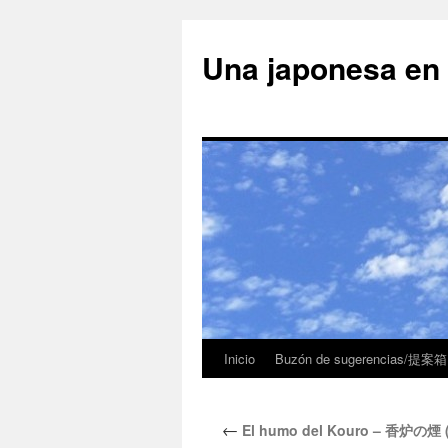
Una japonesa
Inicio
Buzón de sugerencias/提案箱
←
El humo del Kouro – 香炉の煙 (