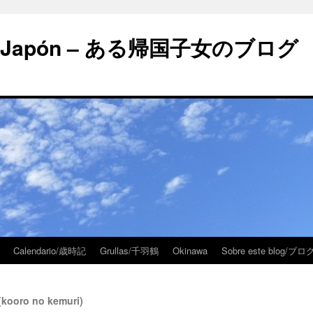
 en Japón – ある帰国子女のブログ
Calendario/歳時記
Grullas/千羽鶴
Okinawa
Sobre este blog/
kooro no kemuri)