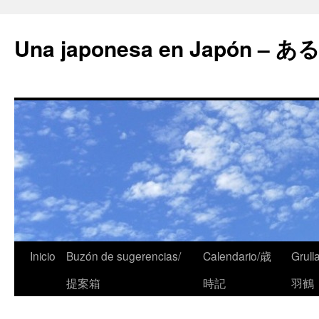
Una japonesa en Japón
Inicio
Buzón de sugerencias/
Calendario/歳
Grull
提案箱
時記
羽鶴