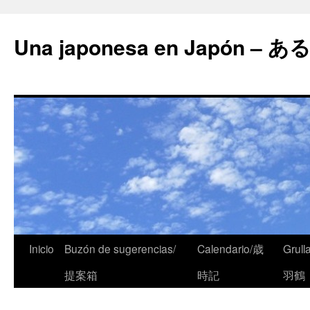
Una japonesa en Japón
Inicio
Buzón de sugerencias/
Calendario/歳
Grull
提案箱
時記
羽鶴