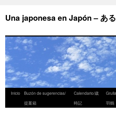
Una japonesa en Japón
Inicio
Buzón de sugerencias/
Calendario/歳
Grull
提案箱
時記
羽鶴