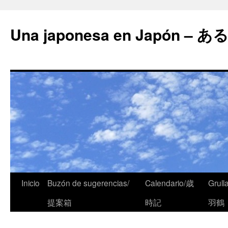
Una japonesa en Japón
Inicio
Buzón de sugerencias/
Calendario/歳
Grull
提案箱
時記
羽鶴