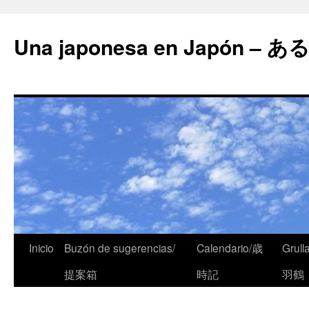
Una japonesa en Japón
Inicio
Buzón de sugerencias/
Calendario/歳
Grull
提案箱
時記
羽鶴