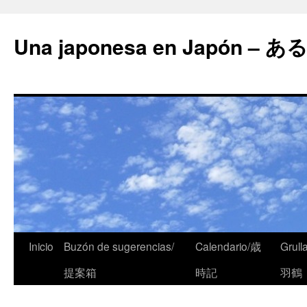
Una japonesa en Japón
Inicio
Buzón de sugerencias/
Calendario/歳
Grull
提案箱
時記
羽鶴