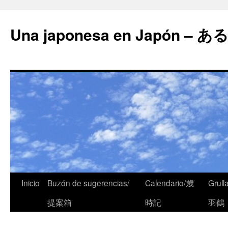
Una japonesa en Japón
Inicio
Buzón de sugerencias/
Calendario/歳
Grull
提案箱
時記
羽鶴