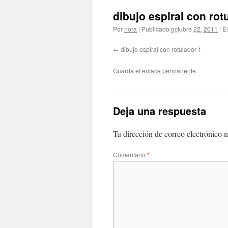
dibujo espiral con rot
Por
nora
|
Publicado
octubre 22, 2011
|
El
dibujo espiral con rotulador 1
Guarda el
enlace permanente
.
Deja una respuesta
Tu dirección de correo electrónico n
Comentario
*