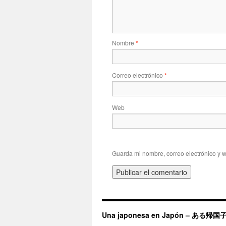
Nombre
*
Correo electrónico
*
Web
Guarda mi nombre, correo electrónico y 
Una japonesa en Japón – ある