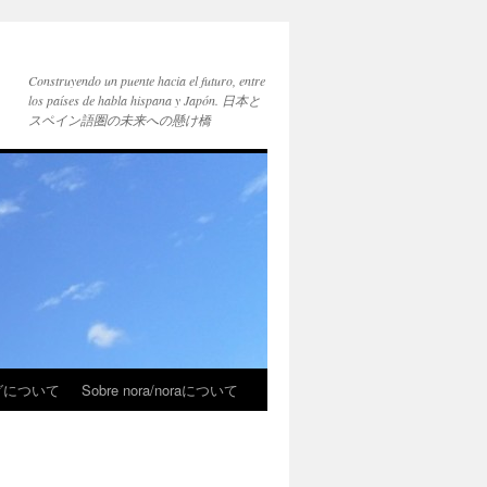
Construyendo un puente hacia el futuro, entre
los países de habla hispana y Japón. 日本と
スペイン語圏の未来への懸け橋
ブログについて
Sobre nora/noraについて