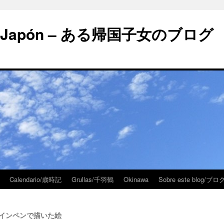
 en Japón – ある帰国子女のブログ
Calendario/歳時記
Grullas/千羽鶴
Okinawa
Sobre este blog/
r – サインペンで描いた絵