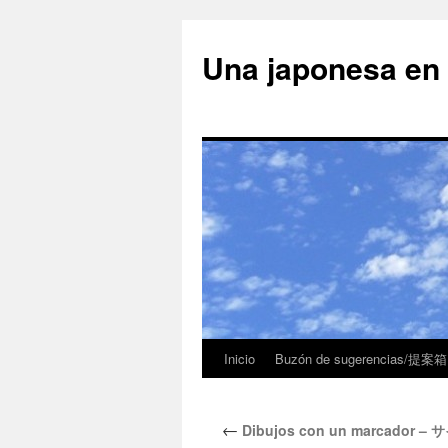
Una japonesa
Inicio
Buzón de sugerencias/提案箱
←
Dibujos con un marcado