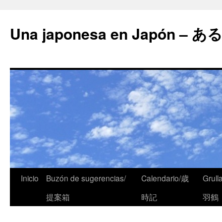
Una japonesa en Japón
Inicio
Buzón de sugerencias/
Calendario/歳
Grull
提案箱
時記
羽鶴