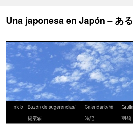
Una japonesa en Japón
Inicio
Buzón de sugerencias/
Calendario/歳
Grull
提案箱
時記
羽鶴