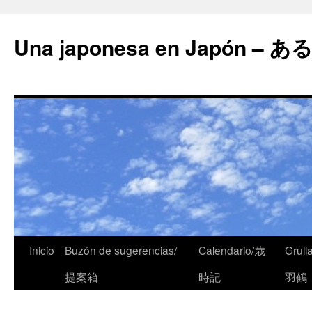
Una japonesa en Japón
Inicio
Buzón de sugerencias/
Calendario/歳
Grull
提案箱
時記
羽鶴