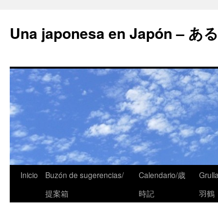
Una japonesa en Japón
Inicio
Buzón de sugerencias/
Calendario/歳
Grull
提案箱
時記
羽鶴