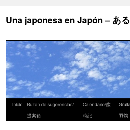
Una japonesa en Japón
Inicio
Buzón de sugerencias/
Calendario/歳
Grull
提案箱
時記
羽鶴