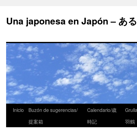
Una japonesa en Japón
Inicio
Buzón de sugerencias/
Calendario/歳
Grull
提案箱
時記
羽鶴