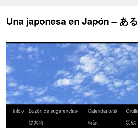
Una japonesa en Japón
Inicio
Buzón de sugerencias/
Calendario/歳
Grull
提案箱
時記
羽鶴