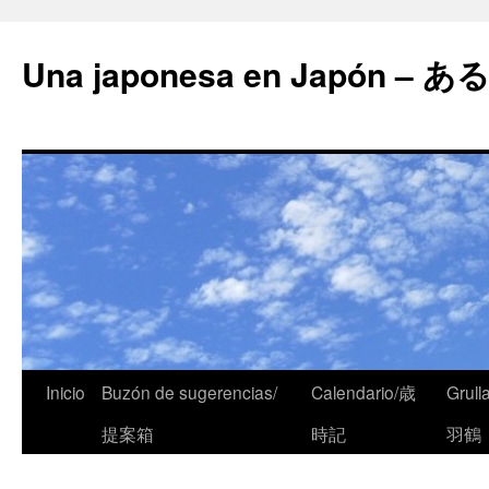
Una japonesa en Japón
Inicio
Buzón de sugerencias/
Calendario/歳
Grull
提案箱
時記
羽鶴