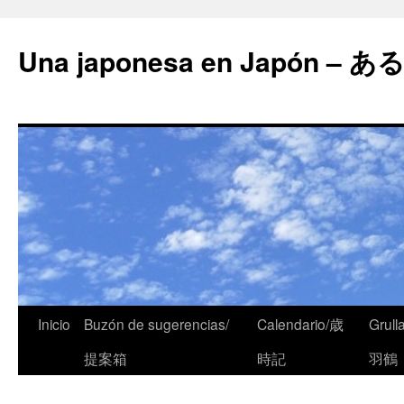
Una japonesa en Japón
Inicio
Buzón de sugerencias/
Calendario/歳
Grull
提案箱
時記
羽鶴