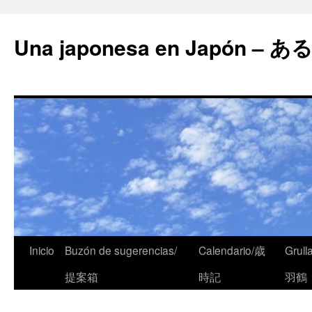
Una japonesa en Japón
Inicio
Buzón de sugerencias/
Calendario/歳
Grull
提案箱
時記
羽鶴