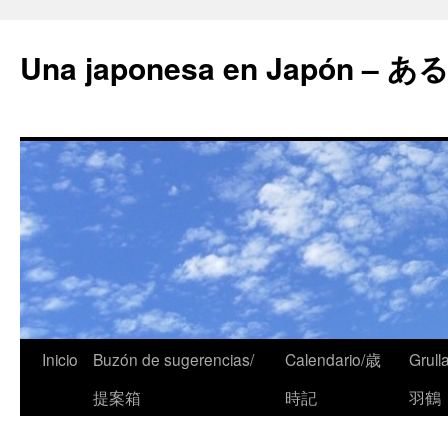
Una japonesa en Japón
Inicio
Buzón de sugerencias/
Calendario/歳
Grull
提案箱
時記
羽鶴