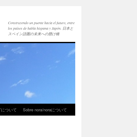
Construyendo un puente hacia el futuro, entre
los países de habla hispana y Japón. 日本と
スペイン語圏の未来への懸け橋
ブログについて
Sobre nora/noraについて