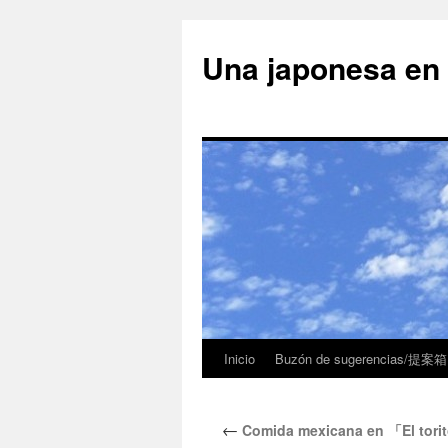
Una japonesa
Inicio
Buzón de sugerencias/提案箱
←
Comida mexicana en 「E