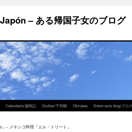
 en Japón – ある帰国子女のブログ
Calendario/歳時記
Grullas/千羽鶴
Okinawa
Sobre este blog/
l torito」- メキシコ料理「エル・トリート」