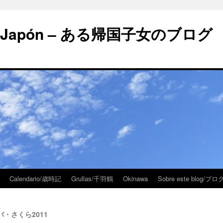
 en Japón – ある帰国子女のブログ
Calendario/歳時記
Grullas/千羽鶴
Okinawa
Sobre este blog/
スタバ・さくら2011