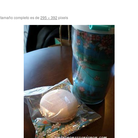
 tamaño completo es de
295 × 392
pixels