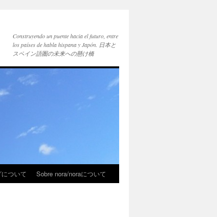
Construyendo un puente hacia el futuro, entre
los países de habla hispana y Japón. 日本と
スペイン語圏の未来への懸け橋
ブログについて
Sobre nora/noraについて