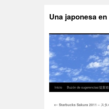
Una japonesa
Inicio
Buzón de sugerencias/提案箱
←
Starbucks Sakura 2011 – 