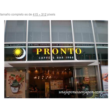
 tamaño completo es de
415 × 312
pixels