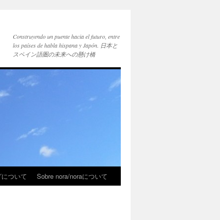
Construyendo un puente hacia el futuro, entre
los países de habla hispana y Japón. 日本と
スペイン語圏の未来への懸け橋
ブログについて
Sobre nora/noraについて