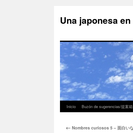
Una japonesa
Inicio
Buzón de sugerencias/提案箱
←
Nombres curiosos 5 – 面白いな