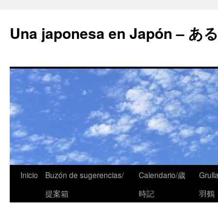
Una japonesa en Japón
Inicio
Buzón de sugerencias/
Calendario/歳
Grull
提案箱
時記
羽鶴