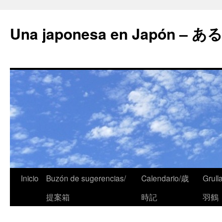
Una japonesa en Japón
Inicio
Buzón de sugerencias/
Calendario/歳
Grull
提案箱
時記
羽鶴