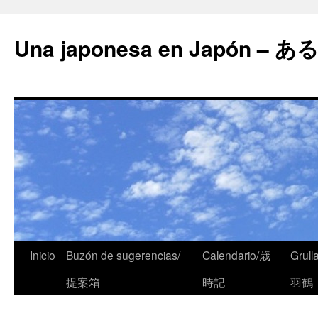
Una japonesa en Japón
Inicio
Buzón de sugerencias/
Calendario/歳
Grull
提案箱
時記
羽鶴