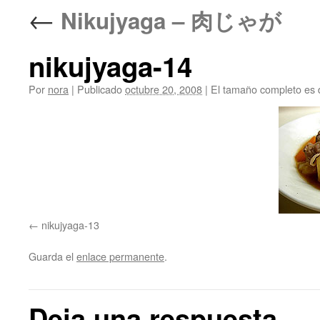
←
Nikujyaga – 肉じゃが
nikujyaga-14
Por
nora
|
Publicado
octubre 20, 2008
|
El tamaño completo es
nikujyaga-13
Guarda el
enlace permanente
.
Deja una respuesta