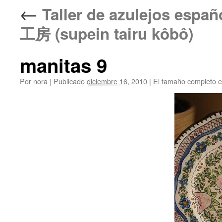
←
Taller de azulejos e
工房 (supein tairu kôbô)
manitas 9
Por
nora
|
Publicado
diciembre 16, 2010
|
El tamaño completo 