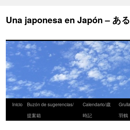
Una japonesa en Japón
Inicio
Buzón de sugerencias/
Calendario/歳
Grull
提案箱
時記
羽鶴