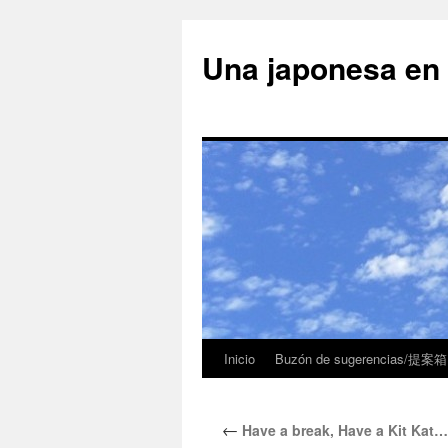
Una japonesa
Inicio
Buzón de sugerencias/提案箱
←
Have a break, Have a Kit Kat… 