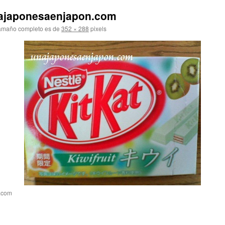
unajaponesaenjapon.com
amaño completo es de
352 × 288
pixels
n.com