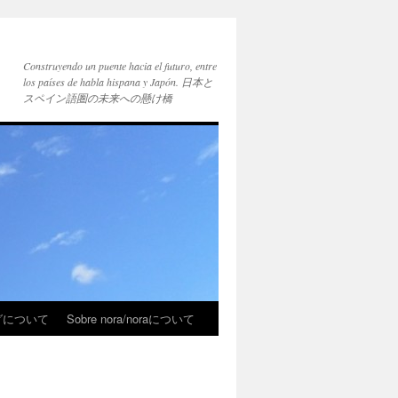
Construyendo un puente hacia el futuro, entre
los países de habla hispana y Japón. 日本と
スペイン語圏の未来への懸け橋
ブログについて
Sobre nora/noraについて