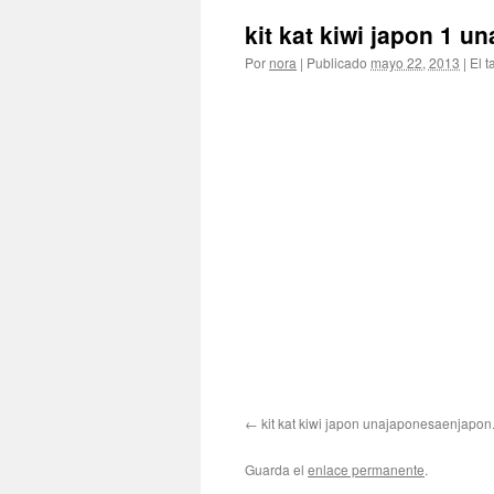
kit kat kiwi japon 1 
Por
nora
|
Publicado
mayo 22, 2013
|
El t
kit kat kiwi japon unajaponesaenjapo
Guarda el
enlace permanente
.