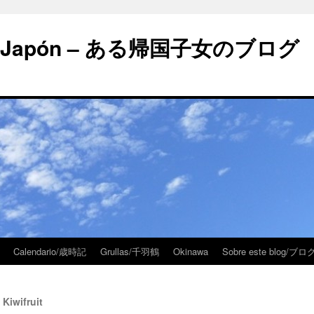
 en Japón – ある帰国子女のブログ
Calendario/歳時記
Grullas/千羽鶴
Okinawa
Sobre este blog/
Kiwifruit