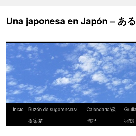
Una japonesa en Japón
Inicio
Buzón de sugerencias/
Calendario/歳
Grull
提案箱
時記
羽鶴