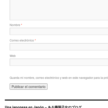
Nombre
*
Correo electrónico
*
Web
Guarda mi nombre, correo electrónico y web en este navegador para la pr
Una japonesa en Japón – ある帰国子女のブログ