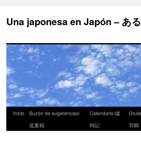
Una japonesa en Japón
Inicio
Buzón de sugerencias/
Calendario/歳
Grull
提案箱
時記
羽鶴