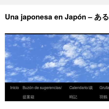
Una japonesa en Japón
Inicio
Buzón de sugerencias/
Calendario/歳
Grull
提案箱
時記
羽鶴